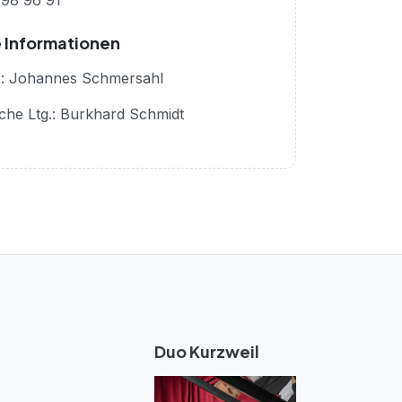
 98 96 91
 Informationen
tz.: Johannes Schmersahl
sche Ltg.: Burkhard Schmidt
Duo Kurzweil