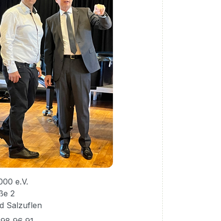
000 e.V.
ße 2
d Salzuflen