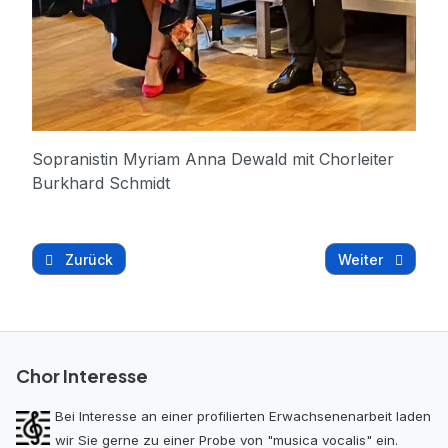
Sopranistin Myriam Anna Dewald mit Chorleiter
Burkhard Schmidt
Vorheriger Beitrag: Geistliches Konzert 2025
Nächster Beitra
Zurück
Weiter
Chor Interesse
Bei Interesse an einer pro­filierten Erwachs­en­enarbeit laden
wir Sie gerne zu einer Probe von "musica vocalis" ein.